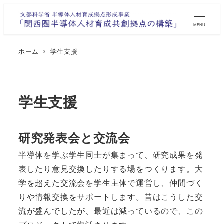
メ
イ
MENU
ン
コ
ホーム
学生支援
ン
テ
ン
学生支援
ツ
へ
研究発表会と交流会
移
動
半導体を学ぶ学生同士が集まって、研究成果を発
表したり意見交換したりする場をつくります。大
学を超えた交流会を学生主体で運営し、仲間づく
りや情報交換をサポートします。昔はこうした交
流が盛んでしたが、最近は減っているので、この