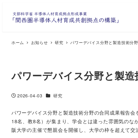
メ
イ
ン
コ
ン
ホーム
お知らせ
研究
パワーデバイス分野と製造技術分
テ
ン
ツ
パワーデバイス分野と製造
へ
移
動
カテゴリー
2026-04-03
研究
投稿日
パワーデバイス分野と製造技術分野の合同成果報告会を
18名、教8名）が集まり、学会とは違った雰囲気の
阪大学の主催で懇親会を開催し、大学の枠を超えて交